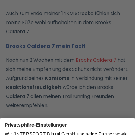
Auch zum Ende meiner 14KM Strecke fühlen sich
meine Füße wohl aufbehalten in dem Brooks
Caldera 7
Brooks Caldera 7 mein Fazit
Nach nun 2 Wochen mit dem
Brooks Caldera 7
hat
sich meine Empfehlung des Schuhs nicht verändert.
Aufgrund seines
Komforts
in Verbindung mit seiner
Reaktionsfreudigkeit
würde ich den Brooks
Caldera 7 allen meinen Trailrunning Freunden
weiterempfehlen.
Doch überzeugt euch am besten selbst von dem
neuen Trailrunningschuh aus dem Hause Brooks. Ich