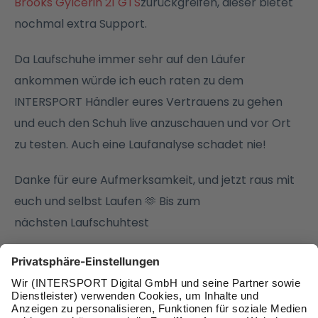
Brooks Gylcerin 21 GTS
zurückgreifen, dieser bietet
nochmal extra Support.
Da Laufschuhe immer sehr auf den Läufer
ankommen würde ich euch raten zu dem
INTERSPORT Händler eures Vertrauens zu gehen
und euch den Schuh live anzuschauen und vor Ort
zu testen. Auch eine Laufanalyse schadet nie!
Danke für eure Aufmerksamkeit, und jetzt raus mit
euch und selbst Laufen 🫶 Bis zum
nächsten
Laufschuhtest
Zum Brooks Glycerin 21